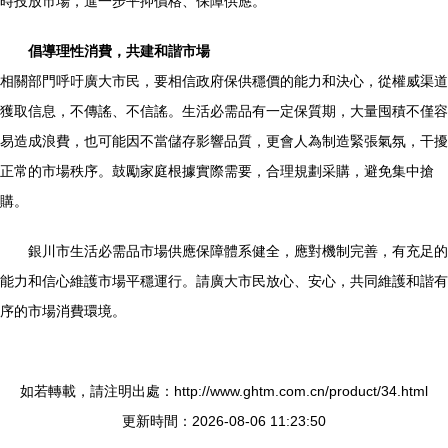
時投放市場，進一步平抑價格、保障供應。
倡導理性消費，共建和諧市場
相關部門呼吁廣大市民，要相信政府保供穩價的能力和決心，從權威渠道
獲取信息，不傳謠、不信謠。生活必需品有一定保質期，大量囤積不僅容
易造成浪費，也可能因不當儲存影響品質，更會人為制造緊張氣氛，干擾
正常的市場秩序。鼓勵家庭根據實際需要，合理規劃采購，避免集中搶
購。
銀川市生活必需品市場供應保障體系健全，應對機制完善，有充足的
能力和信心維護市場平穩運行。請廣大市民放心、安心，共同維護和諧有
序的市場消費環境。
如若轉載，請注明出處：http://www.ghtm.com.cn/product/34.html
更新時間：2026-08-06 11:23:50