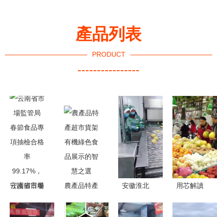
產品列表
PRODUCT
----------------
云南省市場
農產品特產
安徽淮北
用芯解讀
監管局 春
超市貨架
延伸果蔬加
我國鮮活農
節食品專項
有機綠色食
工產業鏈，
產品批發市