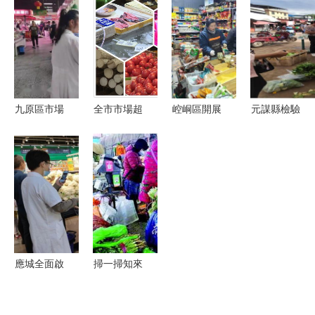
抽檢合格率
品展示的智
出口罐頭生
場為何無可
99.17%，
慧之選
產忙，激活
替代
守護節日餐
食用農產品
桌安全
批發新動能
九原區市場
全市市場超
崆峒區開展
元謀縣檢驗
監管局“三
市天天快
食用農產品
檢測所開展
強化”扎實
檢，筑牢食
批發市場專
2023年食
推進食用農
用農產品安
項檢查 筑
用農產品質
產品集中交
全防火墻
牢食品安全
量安全監測
易市場食品
防線
抽樣工作，
安全規范管
筑牢食品安
理提升行動
全防線
應城全面啟
掃一掃知來
動農產品抽
源！濟南七
檢計劃 批
里堡市場食