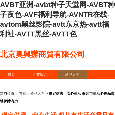
AVBT亚洲-avbt种子天堂网-AVBT种
子夜色-AVF福利导航-AVNTR在线-
avtom黑丝影院-avtt东京热-avtt福
利社-AVTT黑丝-AVTT色
北京奧興辦商貿有限公司
首頁
企業簡介
產品大全
聯系我們
企業信息
訪客留言
當前位置：
首頁
>
產品大全
>
穩定供應，安心生活 銀川市生活必需品市
場保障有力