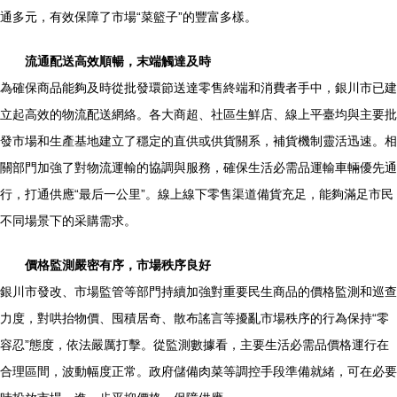
通多元，有效保障了市場“菜籃子”的豐富多樣。
流通配送高效順暢，末端觸達及時
為確保商品能夠及時從批發環節送達零售終端和消費者手中，銀川市已建
立起高效的物流配送網絡。各大商超、社區生鮮店、線上平臺均與主要批
發市場和生產基地建立了穩定的直供或供貨關系，補貨機制靈活迅速。相
關部門加強了對物流運輸的協調與服務，確保生活必需品運輸車輛優先通
行，打通供應“最后一公里”。線上線下零售渠道備貨充足，能夠滿足市民
不同場景下的采購需求。
價格監測嚴密有序，市場秩序良好
銀川市發改、市場監管等部門持續加強對重要民生商品的價格監測和巡查
力度，對哄抬物價、囤積居奇、散布謠言等擾亂市場秩序的行為保持“零
容忍”態度，依法嚴厲打擊。從監測數據看，主要生活必需品價格運行在
合理區間，波動幅度正常。政府儲備肉菜等調控手段準備就緒，可在必要