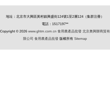
發環節
用農產品全
1618批次
面“上線”
地址：北京市大興區黃村鎮興盛街124號1至2層124（集群注冊）
檢測，食品
電話：1517197**
安全再
Copyright © 2026
www.ghtm.com.cn
食用農產品批發
北京奧興辦商貿有
上“緊箍咒”
限公司
食用農產品批發
版權所有
Sitemap